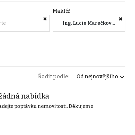
Makléř
rte
Ing. Lucie Marečková (CENTURY 21 4fin Reality Plzeň, Zikmunda Wintra)
Řadit podle:
Od nejnovějšího
žádná nabídka
adejte poptávku nemovitosti. Děkujeme