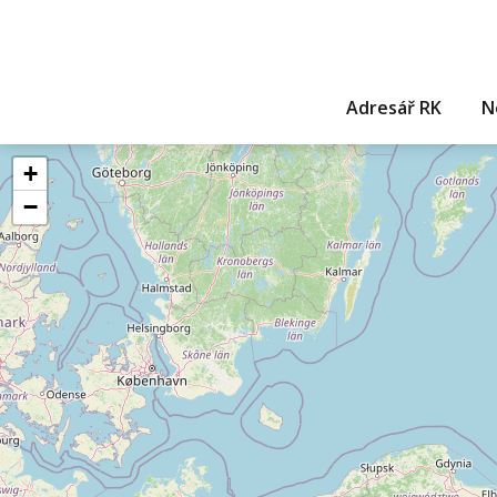
Adresář RK
N
+
−