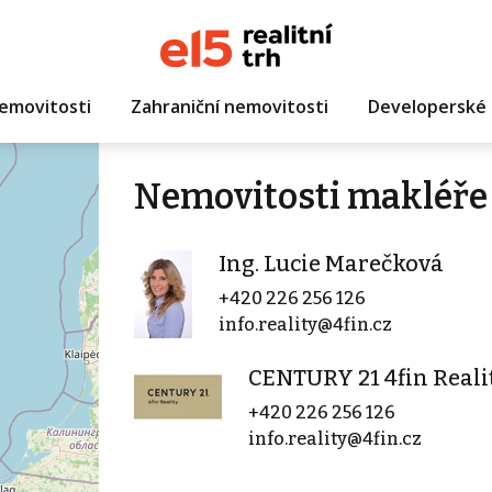
emovitosti
Zahraniční nemovitosti
Developerské 
Nemovitosti makléře 
Ing. Lucie Marečková
+420 226 256 126
info.reality@4fin.cz
CENTURY 21 4fin Reali
+420 226 256 126
info.reality@4fin.cz