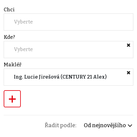
Chci
Vyberte
Kde?
Vyberte
Makléř
Ing. Lucie Jirešová (CENTURY 21 Alex)
+
Řadit podle:
Od nejnovějšího