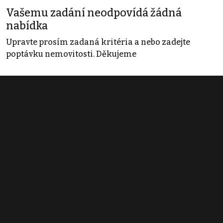
Vašemu zadání neodpovídá žádná
nabídka
Upravte prosím zadaná kritéria a nebo zadejte
poptávku nemovitosti. Děkujeme
Obchodní podmínky
Pravidla inzerce
Ceník
Registrace
Kontakt
© 2022 - 2026 Copyright CZECH NEWS CENTER a.s. a dodavatelé
obsahu |
Autorská práva k publikovaným materiálům
|
Podmínky pro
užívání služby informační společnosti
|
Informace o zpracování
osobních údajů
|
Cookies
|
Nastavení soukromí
|
Vlastnická
struktura
|
Jednotné kontaktní místo / Single Point of Contact
|
Podat