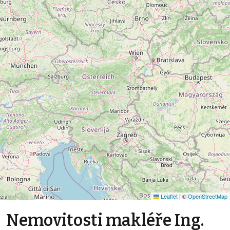
Leaflet
|
©
OpenStreetMap
Nemovitosti makléře Ing.