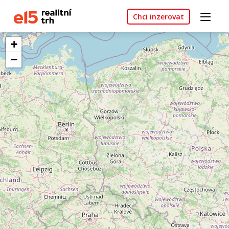
Chci inzerovat
+
−