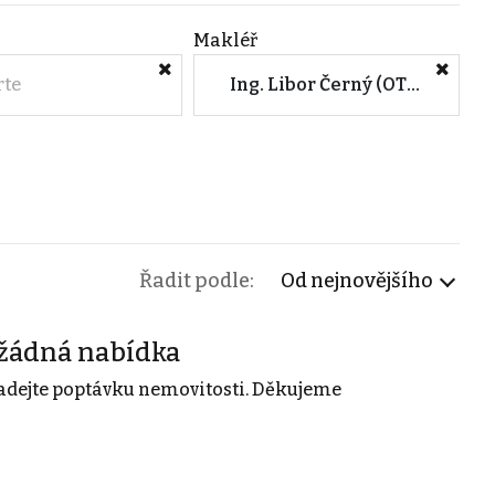
Makléř
rte
Ing. Libor Černý (OTROŠINA Invest s.r.o.)
Řadit podle:
Od nejnovějšího
žádná nabídka
adejte poptávku nemovitosti. Děkujeme