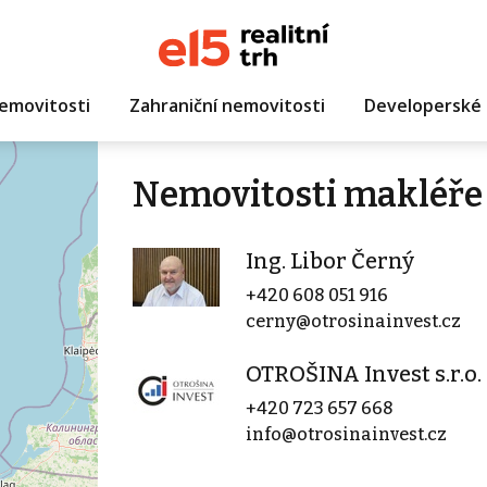
emovitosti
Zahraniční nemovitosti
Developerské 
Nemovitosti makléře 
Ing. Libor Černý
+420 608 051 916
cerny@otrosinainvest.cz
OTROŠINA Invest s.r.o.
+420 723 657 668
info@otrosinainvest.cz