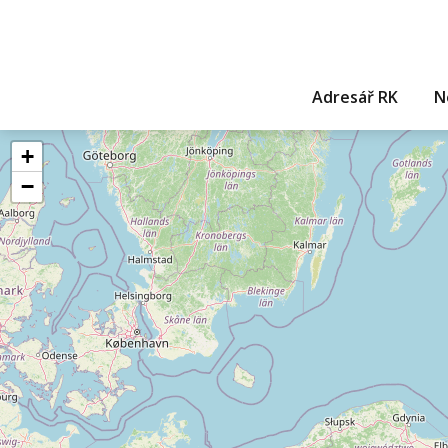
Adresář RK
N
+
−