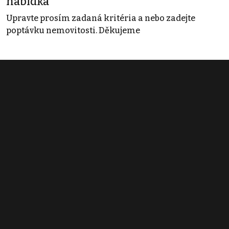
nabídka
Upravte prosím zadaná kritéria a nebo zadejte
poptávku nemovitosti. Děkujeme
Obchodní podmínky
Pravidla inzerce
Ceník
Registrace
Kontakt
© 2022 - 2026 Copyright CZECH NEWS CENTER a.s. a dodavatelé
obsahu |
Autorská práva k publikovaným materiálům
|
Podmínky pro
užívání služby informační společnosti
|
Informace o zpracování
osobních údajů
|
Cookies
|
Nastavení soukromí
|
Vlastnická
struktura
|
Jednotné kontaktní místo / Single Point of Contact
|
Podat
oznámení