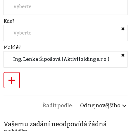
Vyberte
Kde?
Vyberte
Makléř
Ing. Lenka Šipošová (AktivHolding s.r.o.)
+
Řadit podle:
Od nejnovějšího
Vašemu zadání neodpovídá žádná