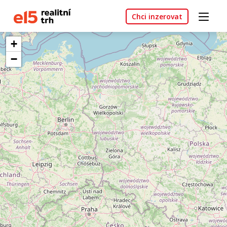
Chci inzerovat
+
−