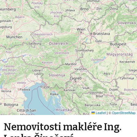
Leaflet
|
©
OpenStreetMap
Nemovitosti makléře Ing.