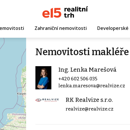
emovitosti
Zahraniční nemovitosti
Developerské 
Nemovitosti makléře 
Ing. Lenka Marešová
+420 602 506 035
lenka.maresova@realvize.cz
RK Realvize s.r.o.
realvize@realvize.cz