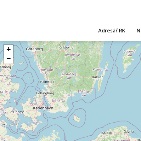
Adresář RK
N
+
−