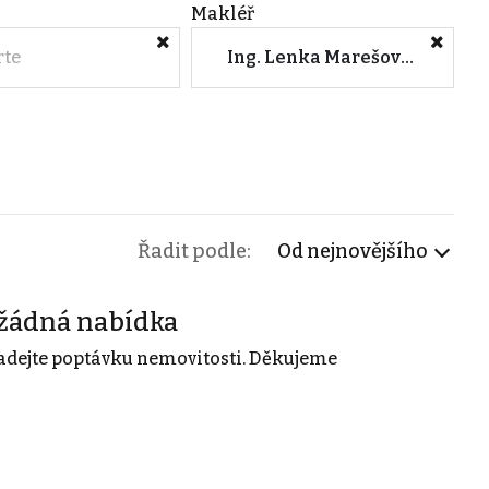
Makléř
rte
Ing. Lenka Marešová (RK Realvize s.r.o.)
Řadit podle:
Od nejnovějšího
žádná nabídka
adejte poptávku nemovitosti. Děkujeme