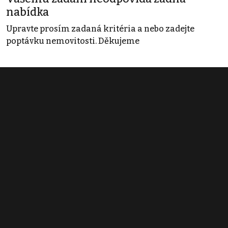
nabídka
Upravte prosím zadaná kritéria a nebo zadejte
poptávku nemovitosti. Děkujeme
Obchodní podmínky
Pravidla inzerce
Ceník
Registrace
Kontakt
© 2022 - 2026 Copyright CZECH NEWS CENTER a.s. a dodavatelé
obsahu |
Autorská práva k publikovaným materiálům
|
Podmínky pro
užívání služby informační společnosti
|
Informace o zpracování
osobních údajů
|
Cookies
|
Nastavení soukromí
|
Vlastnická
struktura
|
Jednotné kontaktní místo / Single Point of Contact
|
Podat
oznámení