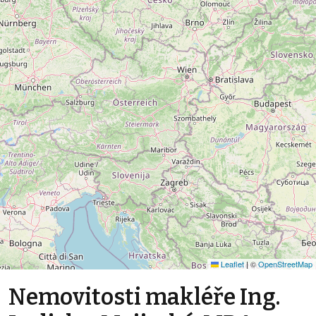
Leaflet
|
©
OpenStreetMap
Nemovitosti makléře Ing.