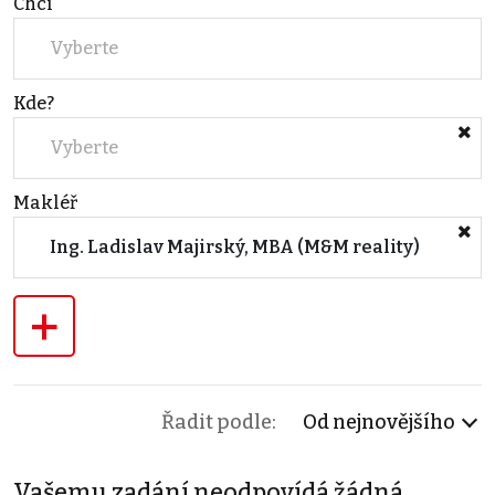
Chci
Vyberte
Kde?
Vyberte
Makléř
Ing. Ladislav Majirský, MBA (M&M reality)
+
Řadit podle:
Od nejnovějšího
Vašemu zadání neodpovídá žádná