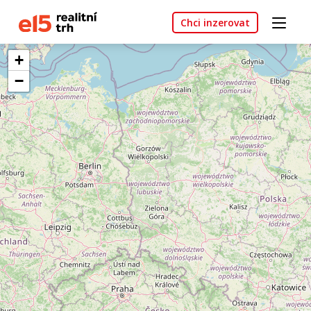
Chci inzerovat
+
−