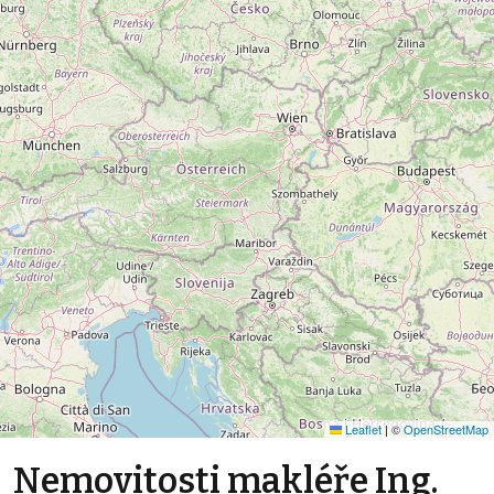
Leaflet
|
©
OpenStreetMap
Nemovitosti makléře Ing.