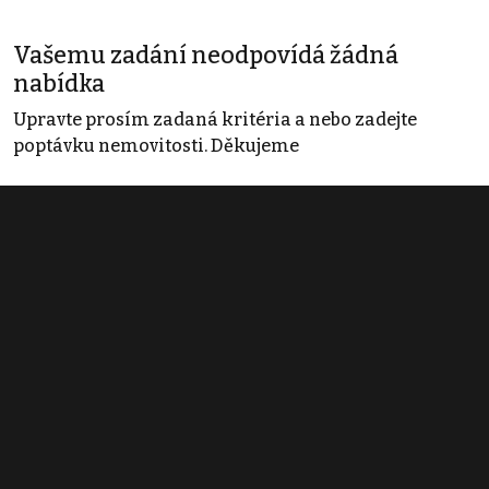
Vašemu zadání neodpovídá žádná
nabídka
Upravte prosím zadaná kritéria a nebo zadejte
poptávku nemovitosti. Děkujeme
Obchodní podmínky
Pravidla inzerce
Ceník
Registrace
Kontakt
© 2022 - 2026 Copyright CZECH NEWS CENTER a.s. a dodavatelé
obsahu |
Autorská práva k publikovaným materiálům
|
Podmínky pro
užívání služby informační společnosti
|
Informace o zpracování