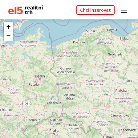
Chci inzerovat
+
−