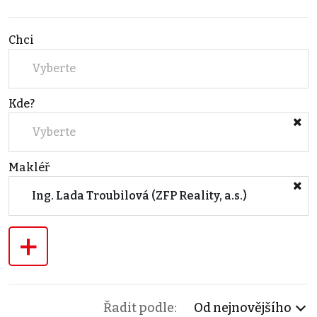
Chci
Vyberte
Kde?
Vyberte
Makléř
Ing. Lada Troubilová (ZFP Reality, a.s.)
+
Řadit podle:
Od nejnovějšího