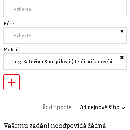
Vyberte
Kde?
Vyberte
Makléř
Ing. Kateřina Škorpilová (Realitní kancelář - pobočka BRNO, Lidická)
+
Řadit podle:
Od nejnovějšího
Vašemu zadání neodpovídá žádná