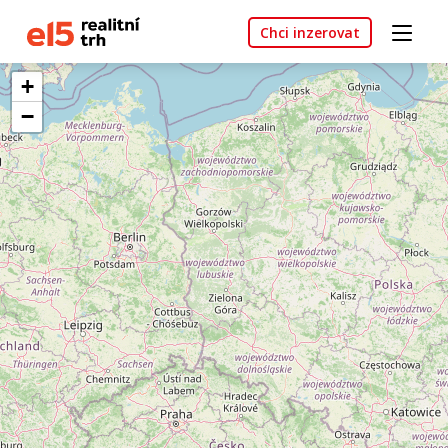
Chci inzerovat
+
−