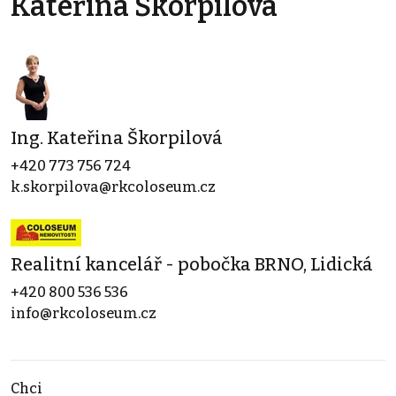
Kateřina Škorpilová
Ing. Kateřina Škorpilová
+420 773 756 724
k.skorpilova@rkcoloseum.cz
Realitní kancelář - pobočka BRNO, Lidická
+420 800 536 536
info@rkcoloseum.cz
Chci