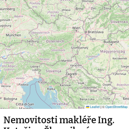
Leaflet
|
©
OpenStreetMap
Nemovitosti makléře Ing.