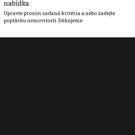
nabídka
Upravte prosím zadaná kritéria a nebo zadejte
poptávku nemovitosti. Děkujeme
Obchodní podmínky
Pravidla inzerce
Ceník
Registrace
Kontakt
© 2022 - 2026 Copyright CZECH NEWS CENTER a.s. a dodavatelé
obsahu |
Autorská práva k publikovaným materiálům
|
Podmínky pro
užívání služby informační společnosti
|
Informace o zpracování
osobních údajů
|
Cookies
|
Nastavení soukromí
|
Vlastnická
struktura
|
Jednotné kontaktní místo / Single Point of Contact
|
Podat
oznámení