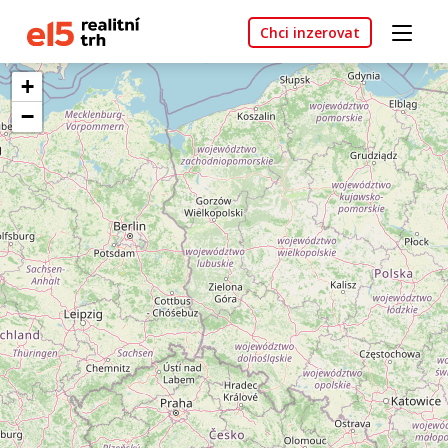
Chci inzerovat
+
−