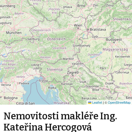
Leaflet
|
©
OpenStreetMap
Nemovitosti makléře Ing.
Kateřina Hercogová