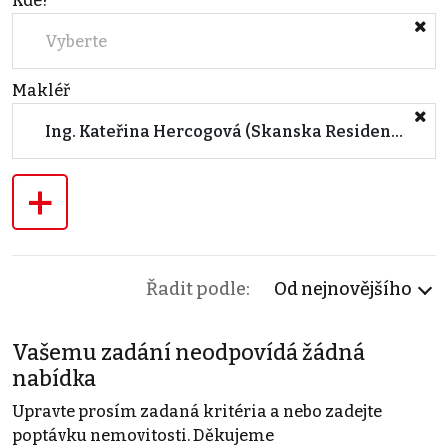
Kde?
Vyberte
Makléř
Ing. Kateřina Hercogová (Skanska Residential a.s.)
+
Řadit podle:
Od nejnovějšího
Vašemu zadání neodpovídá žádná
nabídka
Upravte prosím zadaná kritéria a nebo zadejte
poptávku nemovitosti. Děkujeme