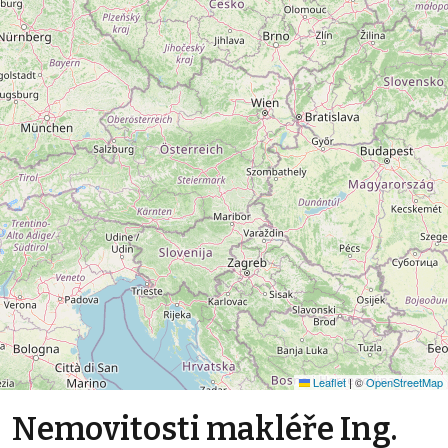
Leaflet
|
©
OpenStreetMap
Nemovitosti makléře Ing.