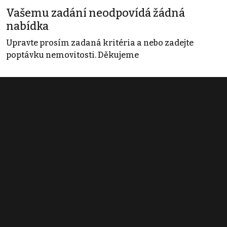
Vašemu zadání neodpovídá žádná
nabídka
Upravte prosím zadaná kritéria a nebo zadejte
poptávku nemovitosti. Děkujeme
Obchodní podmínky
Pravidla inzerce
Ceník
Registrace
Kontakt
© 2022 - 2026 Copyright CZECH NEWS CENTER a.s. a dodavatelé
obsahu |
Autorská práva k publikovaným materiálům
|
Podmínky pro
užívání služby informační společnosti
|
Informace o zpracování
osobních údajů
|
Cookies
|
Nastavení soukromí
|
Vlastnická
struktura
|
Jednotné kontaktní místo / Single Point of Contact
|
Podat