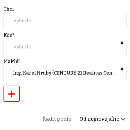
Chci
Vyberte
Kde?
Vyberte
Makléř
Ing. Karel Hrubý (CENTURY 21 Realitas Central Černošice)
+
Řadit podle:
Od nejnovějšího