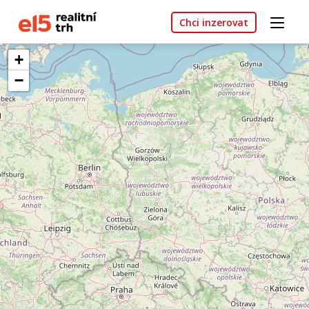
Chci inzerovat
+
−