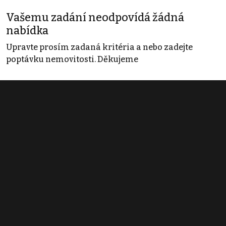
Vašemu zadání neodpovídá žádná
nabídka
Upravte prosím zadaná kritéria a nebo zadejte
poptávku nemovitosti. Děkujeme
Obchodní podmínky
Pravidla inzerce
Ceník
Registrace
Kontakt
© 2022 - 2026 Copyright CZECH NEWS CENTER a.s. a dodavatelé
obsahu |
Autorská práva k publikovaným materiálům
|
Podmínky pro
užívání služby informační společnosti
|
Informace o zpracování
osobních údajů
|
Cookies
|
Nastavení soukromí
|
Vlastnická