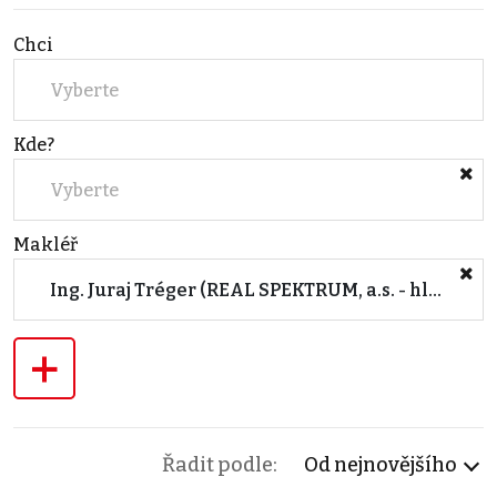
Chci
Vyberte
Kde?
Vyberte
Makléř
Ing. Juraj Tréger (REAL SPEKTRUM, a.s. - hlavní kancelář Brno)
+
Řadit podle:
Od nejnovějšího