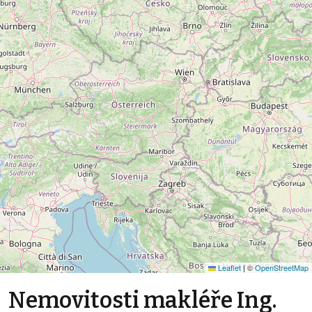
Leaflet
|
©
OpenStreetMap
Nemovitosti makléře Ing.