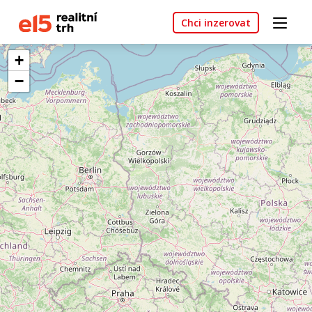
Chci inzerovat
+
−