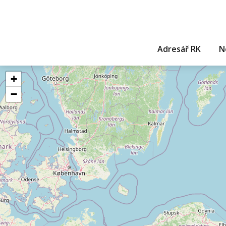
Adresář RK
N
+
−