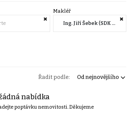
Makléř
rte
Ing. Jiří Šebek (SDK reality - Centrála)
Řadit podle:
Od nejnovějšího
žádná nabídka
adejte poptávku nemovitosti. Děkujeme