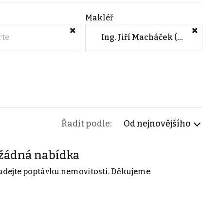
Makléř
rte
Ing. Jiří Macháček (PROPERIA GROUP s.r.o.)
Řadit podle:
Od nejnovějšího
žádná nabídka
adejte poptávku nemovitosti. Děkujeme