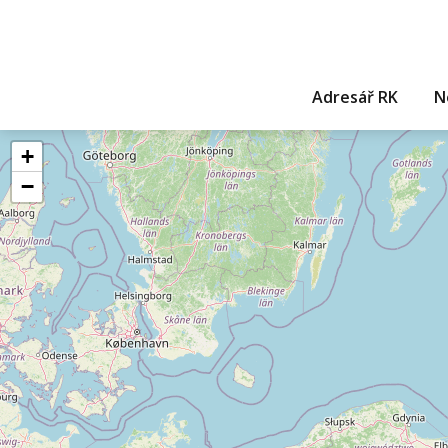
Adresář RK
N
+
−