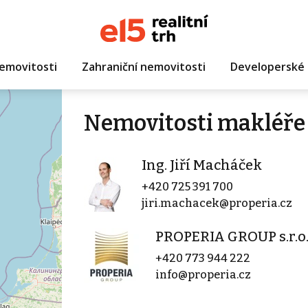
emovitosti
Zahraniční nemovitosti
Developerské 
Nemovitosti makléře 
Ing. Jiří Macháček
+420 725 391 700
jiri.machacek@properia.cz
PROPERIA GROUP s.r.o
+420 773 944 222
info@properia.cz