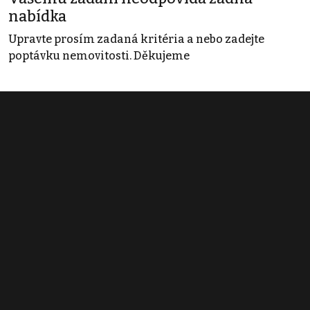
nabídka
Upravte prosím zadaná kritéria a nebo zadejte
poptávku nemovitosti. Děkujeme
Obchodní podmínky
Pravidla inzerce
Ceník
Registrace
Kontakt
© 2022 - 2026 Copyright CZECH NEWS CENTER a.s. a dodavatelé
obsahu |
Autorská práva k publikovaným materiálům
|
Podmínky pro
užívání služby informační společnosti
|
Informace o zpracování
osobních údajů
|
Cookies
|
Nastavení soukromí
|
Vlastnická
struktura
|
Jednotné kontaktní místo / Single Point of Contact
|
Podat
oznámení