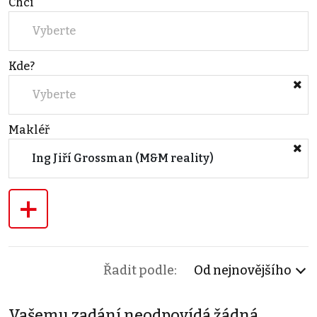
Chci
Vyberte
Kde?
Vyberte
Makléř
Ing Jiří Grossman (M&M reality)
+
Řadit podle:
Od nejnovějšího
Vašemu zadání neodpovídá žádná