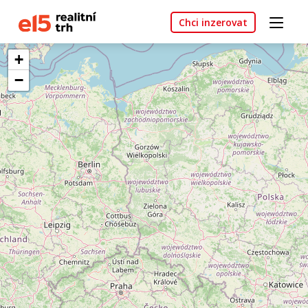
Chci inzerovat
+
−