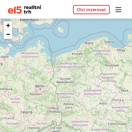
Chci inzerovat
+
−