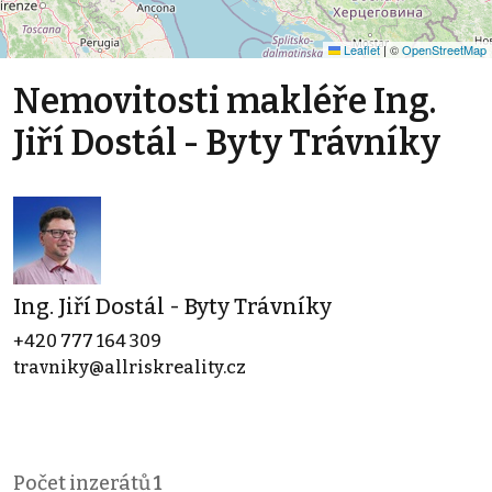
Leaflet
|
©
OpenStreetMap
Nemovitosti makléře Ing.
Jiří Dostál - Byty Trávníky
Ing. Jiří Dostál - Byty Trávníky
+420 777 164 309
travniky@allriskreality.cz
Počet inzerátů
1