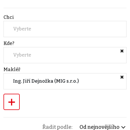
Chci
Vyberte
Kde?
Vyberte
Makléř
Ing. Jiří Dejnožka (MIG s.r.o.)
+
Řadit podle:
Od nejnovějšího