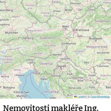
Leaflet
|
©
OpenStreetMap
Nemovitosti makléře Ing.