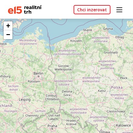
Chci inzerovat
+
−