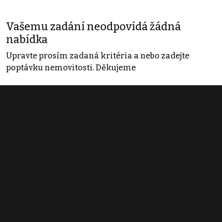
Vašemu zadání neodpovídá žádná
nabídka
Upravte prosím zadaná kritéria a nebo zadejte
poptávku nemovitosti. Děkujeme
Obchodní podmínky
Pravidla inzerce
Ceník
Registrace
Kontakt
© 2022 - 2026 Copyright CZECH NEWS CENTER a.s. a dodavatelé
obsahu |
Autorská práva k publikovaným materiálům
|
Podmínky pro
užívání služby informační společnosti
|
Informace o zpracování