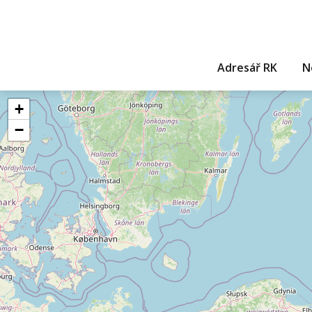
Adresář RK
N
+
−