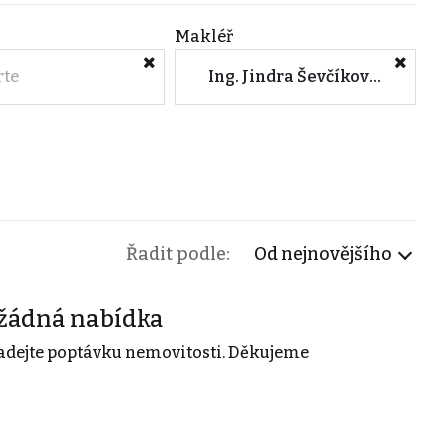
Makléř
rte
Ing. Jindra Ševčíková (Prodejme.to - Praha)
Řadit podle:
Od nejnovějšího
žádná nabídka
adejte poptávku nemovitosti. Děkujeme