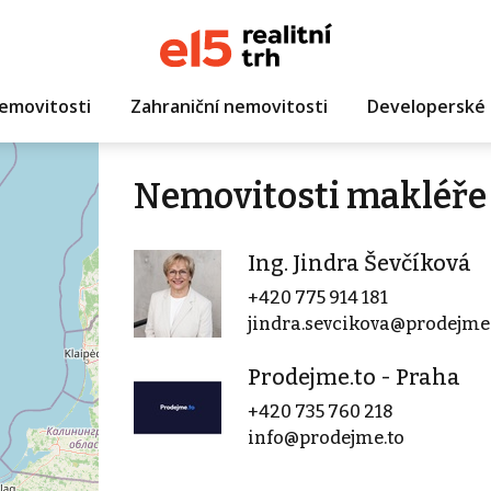
emovitosti
Zahraniční nemovitosti
Developerské 
Nemovitosti makléře 
Ing. Jindra Ševčíková
+420 775 914 181
jindra.sevcikova@prodejme
Prodejme.to - Praha
+420 735 760 218
info@prodejme.to