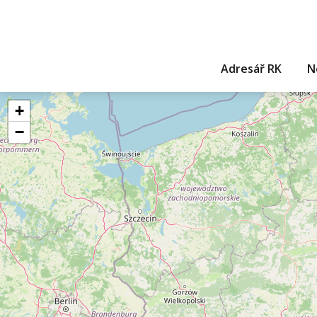
Adresář RK
N
+
−