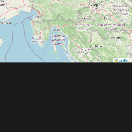
Leaflet
|
Obchodní 
© 2022 - 2026 Copyright CZECH NEWS CENT
společnosti
|
Informace o zpracování osobníc