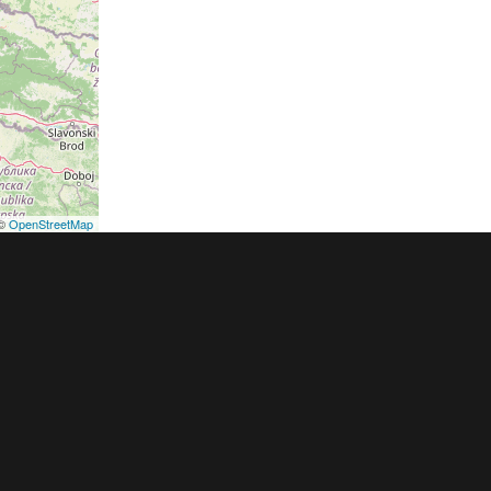
©
OpenStreetMap
podmínky
Pravidla inzerce
Ceník
Registrace
ER a.s. a dodavatelé obsahu |
Autorská práva k publikovaným materiálů
h údajů
|
Cookies
|
Nastavení soukromí
|
Vlastnická struktura
|
Jednotné k
oznámení