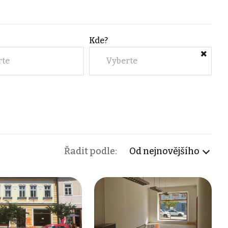
Kde?
rte
Vyberte
Řadit podle:
Od nejnovějšího