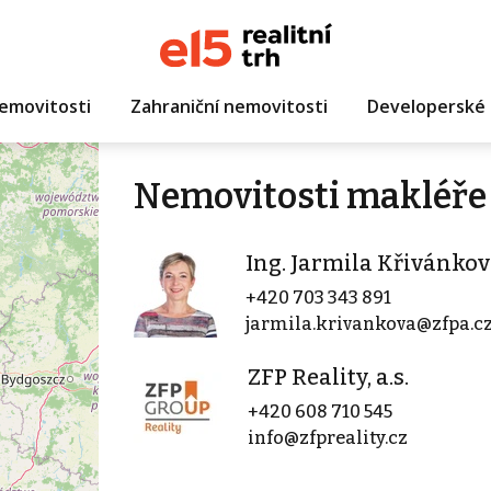
emovitosti
Zahraniční nemovitosti
Developerské 
Nemovitosti makléře 
Ing. Jarmila Křivánko
+420 703 343 891
jarmila.krivankova@zfpa.c
ZFP Reality, a.s.
+420 608 710 545
info@zfpreality.cz