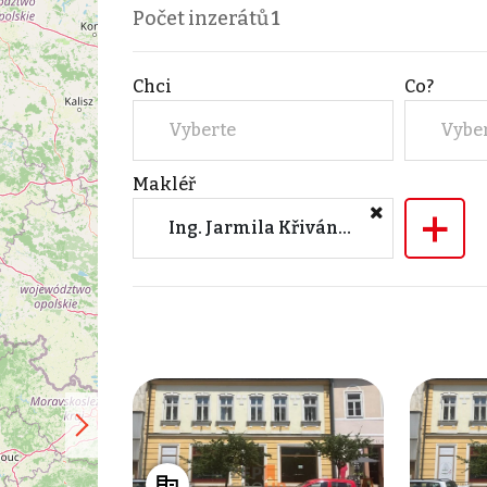
Počet inzerátů
1
Chci
Co?
Vyberte
Vybe
Makléř
+
Ing. Jarmila Křivánková (ZFP Reality, a.s.)