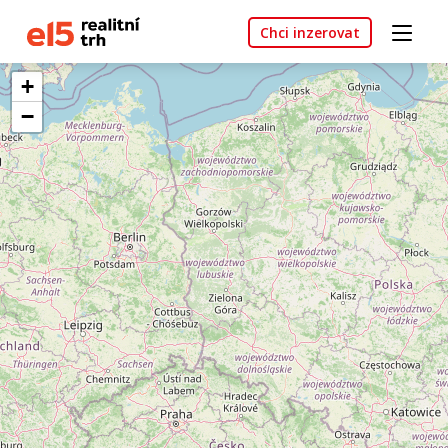
Chci inzerovat
+
−