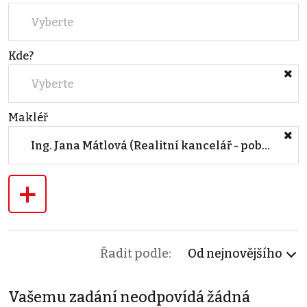
Vyberte
Kde?
Vyberte
Makléř
Ing. Jana Mátlová (Realitní kancelář - pobočka BRNO, Lidická)
+
Řadit podle:
Od nejnovějšího
Vašemu zadání neodpovídá žádná