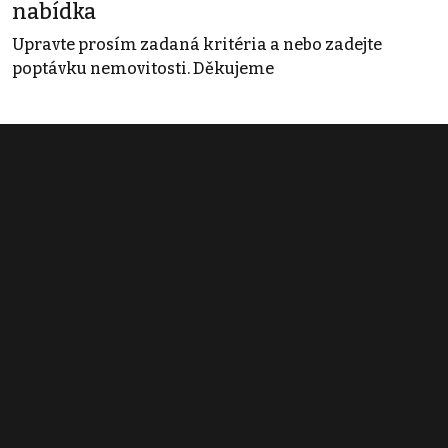
nabídka
Upravte prosím zadaná kritéria a nebo zadejte
poptávku nemovitosti. Děkujeme
Obchodní podmínky
Pravidla inzerce
Ceník
Registrace
Kontakt
© 2022 - 2026 Copyright CZECH NEWS CENTER a.s. a dodavatelé
obsahu |
Autorská práva k publikovaným materiálům
|
Podmínky pro
užívání služby informační společnosti
|
Informace o zpracování
osobních údajů
|
Cookies
|
Nastavení soukromí
|
Vlastnická
struktura
|
Jednotné kontaktní místo / Single Point of Contact
|
Podat
oznámení