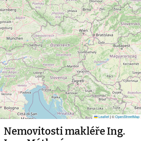
Leaflet
|
©
OpenStreetMap
Nemovitosti makléře Ing.