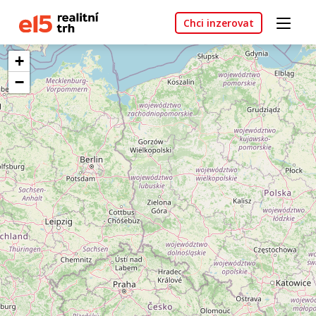
Chci inzerovat
+
−