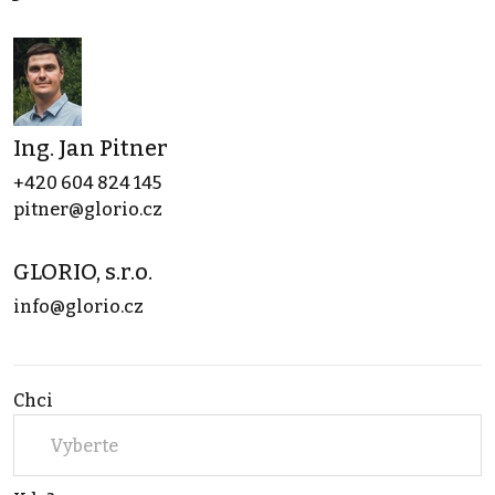
Ing. Jan Pitner
+420 604 824 145
pitner@glorio.cz
GLORIO, s.r.o.
info@glorio.cz
Chci
Vyberte