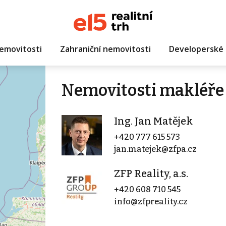
emovitosti
Zahraniční nemovitosti
Developerské 
Nemovitosti makléře 
Ing. Jan Matějek
+420 777 615 573
jan.matejek@zfpa.cz
ZFP Reality, a.s.
+420 608 710 545
info@zfpreality.cz