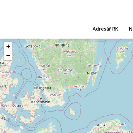
Adresář RK
N
+
−