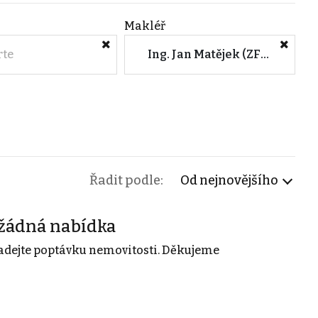
Makléř
rte
Ing. Jan Matějek (ZFP Reality, a.s.)
Řadit podle:
Od nejnovějšího
žádná nabídka
adejte poptávku nemovitosti. Děkujeme