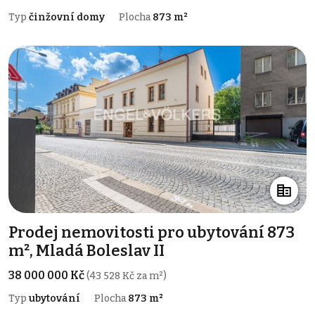
Typ
činžovní domy
Plocha
873 m²
Prodej nemovitosti pro ubytování 873
m², Mladá Boleslav II
38 000 000 Kč
(43 528 Kč za m²)
Typ
ubytování
Plocha
873 m²