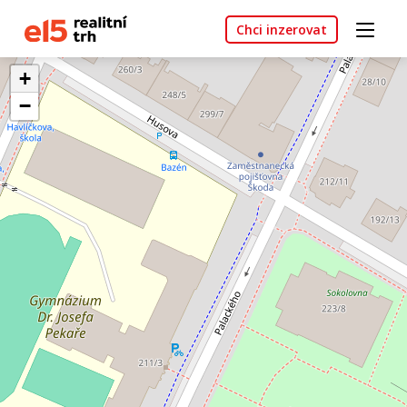
Chci inzerovat
+
−