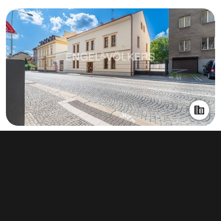
Prodej výrobního prostoru 873 m²,
Mladá Boleslav II
38 000 000 Kč
(43 528 Kč za m²)
Typ
výroba
Plocha
873 m²