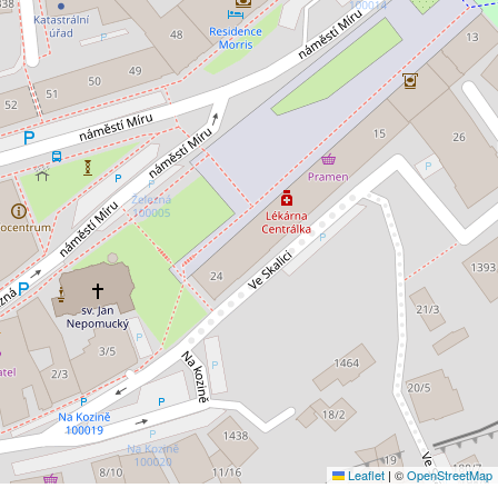
Leaflet
|
©
OpenStreetMap