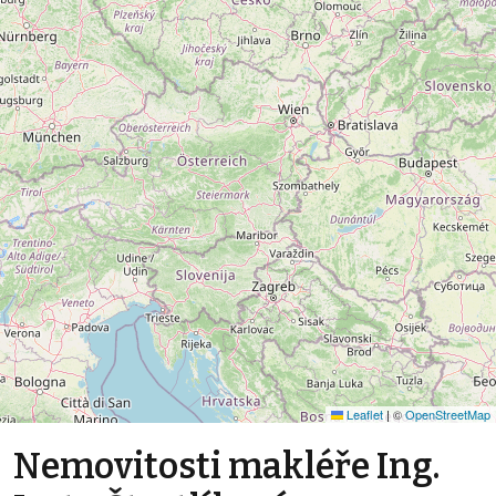
Leaflet
|
©
OpenStreetMap
Nemovitosti makléře Ing.