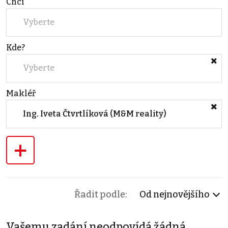
Chci
Vyberte
Kde?
Vyberte
Makléř
Ing. Iveta Čtvrtlíková (M&M reality)
+
Řadit podle:
Od nejnovějšího
Vašemu zadání neodpovídá žádná