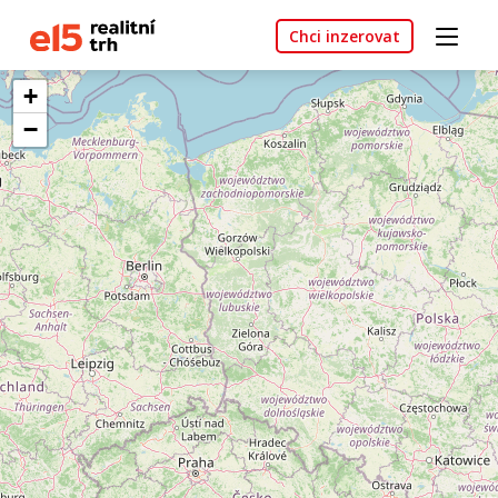
Chci inzerovat
+
−