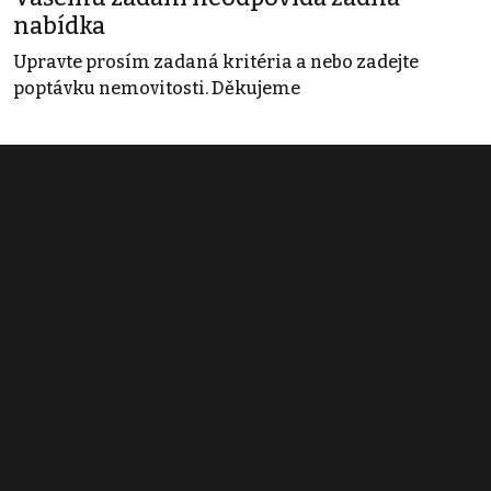
nabídka
Upravte prosím zadaná kritéria a nebo zadejte
poptávku nemovitosti. Děkujeme
Obchodní podmínky
Pravidla inzerce
Ceník
Registrace
Kontakt
© 2022 - 2026 Copyright CZECH NEWS CENTER a.s. a dodavatelé
obsahu |
Autorská práva k publikovaným materiálům
|
Podmínky pro
užívání služby informační společnosti
|
Informace o zpracování
osobních údajů
|
Cookies
|
Nastavení soukromí
|
Vlastnická
struktura
|
Jednotné kontaktní místo / Single Point of Contact
|
Podat
oznámení