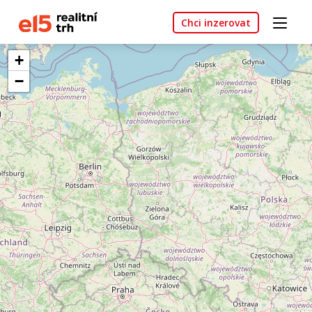
Chci inzerovat
+
−