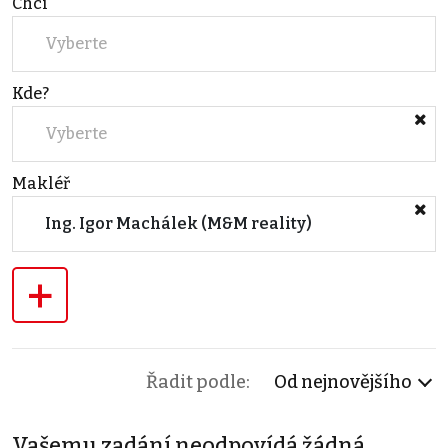
Chci
Vyberte
Kde?
Vyberte
Makléř
Ing. Igor Machálek (M&M reality)
+
Řadit podle:
Od nejnovějšího
Vašemu zadání neodpovídá žádná