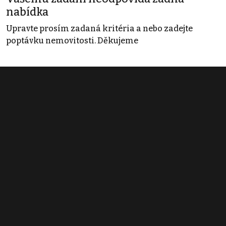
nabídka
Upravte prosím zadaná kritéria a nebo zadejte
poptávku nemovitosti. Děkujeme
Obchodní podmínky
Pravidla inzerce
Ceník
Registrace
Kontakt
© 2022 - 2026 Copyright CZECH NEWS CENTER a.s. a dodavatelé
obsahu |
Autorská práva k publikovaným materiálům
|
Podmínky pro
užívání služby informační společnosti
|
Informace o zpracování
osobních údajů
|
Cookies
|
Nastavení soukromí
|
Vlastnická
struktura
|
Jednotné kontaktní místo / Single Point of Contact
|
Podat
oznámení