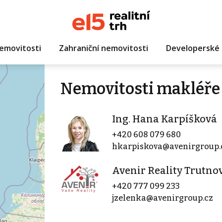
emovitosti
Zahraniční nemovitosti
Developerské 
Nemovitosti makléře 
Ing. Hana Karpíšková
+420 608 079 680
hkarpiskova@avenirgroup.
Avenir Reality Trutno
+420 777 099 233
jzelenka@avenirgroup.cz