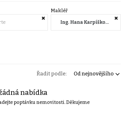
Makléř
rte
Ing. Hana Karpíšková (Avenir Reality Trutnov)
Řadit podle:
Od nejnovějšího
žádná nabídka
adejte poptávku nemovitosti. Děkujeme