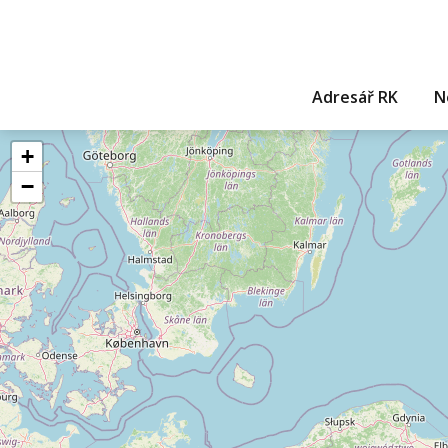
Adresář RK
N
+
−