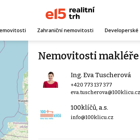
emovitosti
Zahraniční nemovitosti
Developerské 
Nemovitosti makléře 
Ing. Eva Tuscherová
+420 773 137 377
eva.tuscherova@100klicu.c
100klíčů, a.s.
info@100klicu.cz