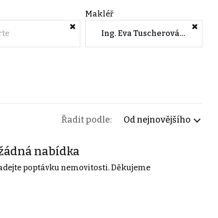
Makléř
rte
Ing. Eva Tuscherová (100klíčů, a.s.)
Řadit podle:
Od nejnovějšího
žádná nabídka
adejte poptávku nemovitosti. Děkujeme