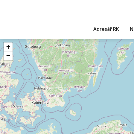
Adresář RK
N
+
−