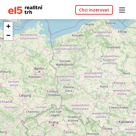
Chci inzerovat
+
−