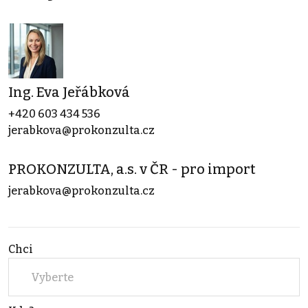
Ing. Eva Jeřábková
+420 603 434 536
jerabkova@prokonzulta.cz
PROKONZULTA, a.s. v ČR - pro import
jerabkova@prokonzulta.cz
Chci
Vyberte