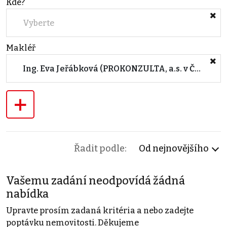
Kde?
Vyberte
Makléř
Ing. Eva Jeřábková (PROKONZULTA, a.s. v ČR - pro import)
+
Řadit podle:
Od nejnovějšího
Vašemu zadání neodpovídá žádná
nabídka
Upravte prosím zadaná kritéria a nebo zadejte
poptávku nemovitosti. Děkujeme