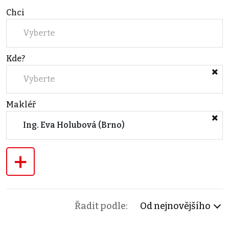
Chci
Vyberte
Kde?
Vyberte
Makléř
Ing. Eva Holubová (Brno)
+
Řadit podle:
Od nejnovějšího