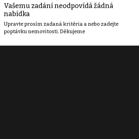
Vašemu zadání neodpovídá žádná
nabídka
Upravte prosím zadaná kritéria a nebo zadejte
poptávku nemovitosti. Děkujeme
Obchodní podmínky
Pravidla inzerce
Ceník
Registrace
Kontakt
© 2022 - 2026 Copyright CZECH NEWS CENTER a.s. a dodavatelé
obsahu |
Autorská práva k publikovaným materiálům
|
Podmínky pro
užívání služby informační společnosti
|
Informace o zpracování
osobních údajů
|
Cookies
|
Nastavení soukromí
|
Vlastnická
struktura
|
Jednotné kontaktní místo / Single Point of Contact
|
Podat