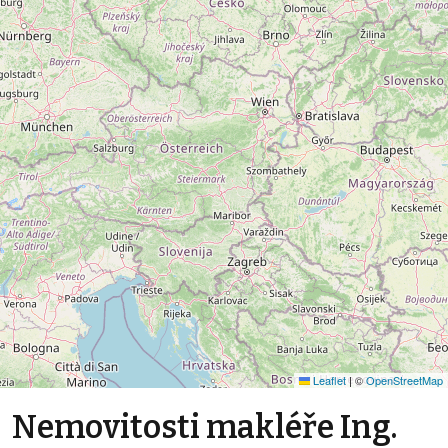
Leaflet
|
©
OpenStreetMap
Nemovitosti makléře Ing.