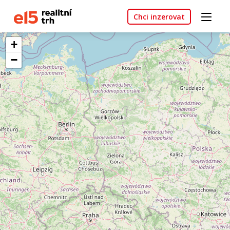
Chci inzerovat
+
−