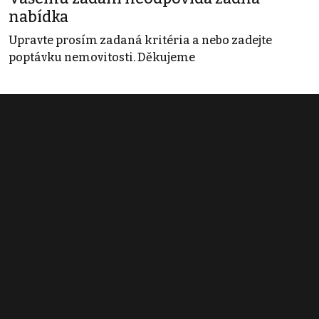
nabídka
Upravte prosím zadaná kritéria a nebo zadejte
poptávku nemovitosti. Děkujeme
Obchodní podmínky
Pravidla inzerce
Ceník
Registrace
Kontakt
© 2022 - 2026 Copyright CZECH NEWS CENTER a.s. a dodavatelé
obsahu |
Autorská práva k publikovaným materiálům
|
Podmínky pro
užívání služby informační společnosti
|
Informace o zpracování
osobních údajů
|
Cookies
|
Nastavení soukromí
|
Vlastnická
struktura
|
Jednotné kontaktní místo / Single Point of Contact
|
Podat
oznámení