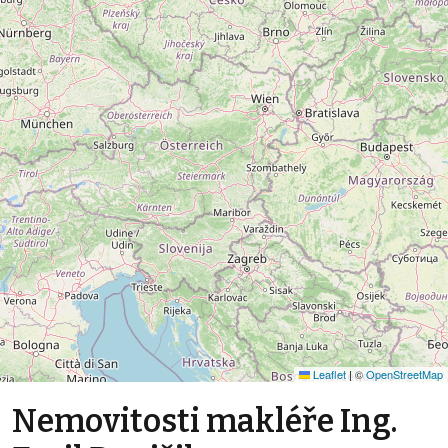
Leaflet
|
©
OpenStreetMap
Nemovitosti makléře Ing.