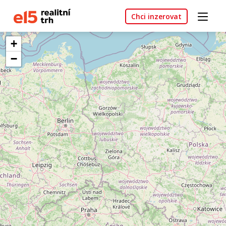
Chci inzerovat
+
−