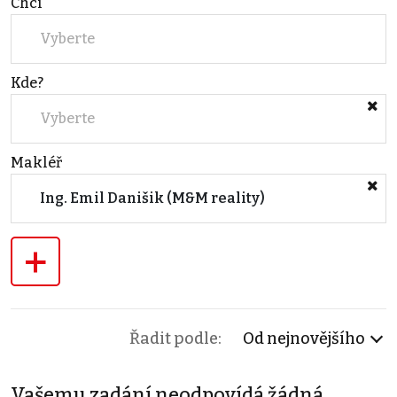
Chci
Vyberte
Kde?
Vyberte
Makléř
Ing. Emil Danišik (M&M reality)
+
Řadit podle:
Od nejnovějšího
Vašemu zadání neodpovídá žádná