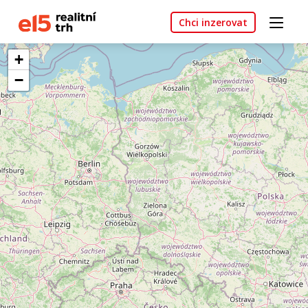
Chci inzerovat
+
−