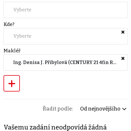
Vyberte
Kde?
Vyberte
Makléř
Ing. Denisa J. Přibylová (CENTURY 21 4fin Reality Praha, Ke Štvanici)
+
Řadit podle:
Od nejnovějšího
Vašemu zadání neodpovídá žádná