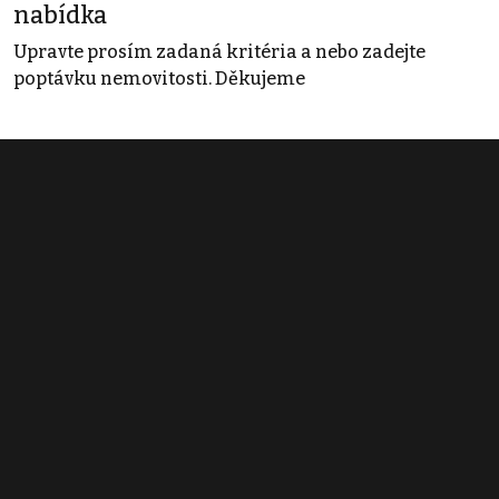
nabídka
Upravte prosím zadaná kritéria a nebo zadejte
poptávku nemovitosti. Děkujeme
Obchodní podmínky
Pravidla inzerce
Ceník
Registrace
Kontakt
© 2022 - 2026 Copyright CZECH NEWS CENTER a.s. a dodavatelé
obsahu |
Autorská práva k publikovaným materiálům
|
Podmínky pro
užívání služby informační společnosti
|
Informace o zpracování
osobních údajů
|
Cookies
|
Nastavení soukromí
|
Vlastnická
struktura
|
Jednotné kontaktní místo / Single Point of Contact
|
Podat
oznámení