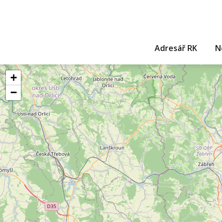
Adresář RK
N
+
−