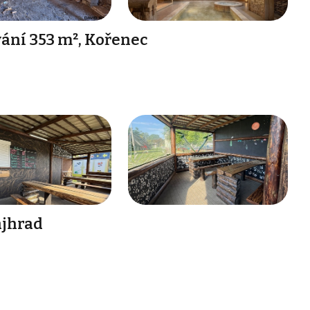
ání 353 m², Kořenec
ajhrad