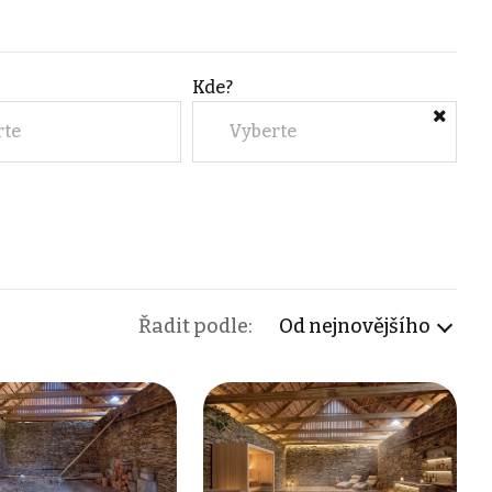
Kde?
rte
Vyberte
Řadit podle:
Od nejnovějšího