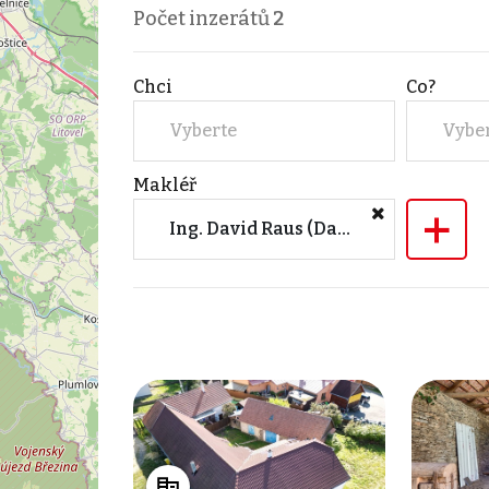
Počet inzerátů
2
Chci
Co?
Vyberte
Vybe
Makléř
+
Ing. David Raus (David Raus realitní služby)