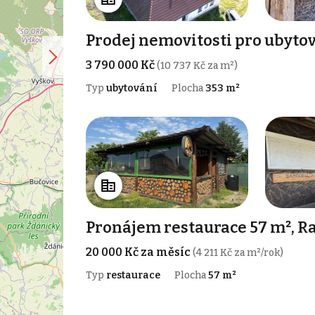
Prodej nemovitosti pro ubytov
3 790 000 Kč
(10 737 Kč za m²)
Typ
ubytování
Plocha
353 m²
Pronájem restaurace 57 m², R
20 000 Kč za měsíc
(4 211 Kč za m²/rok)
Typ
restaurace
Plocha
57 m²