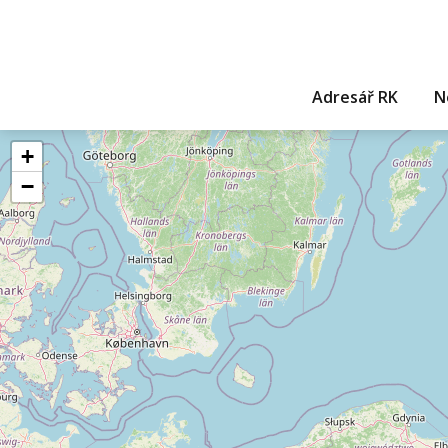
Adresář RK
N
+
−