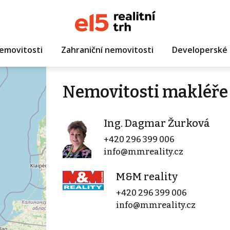
emovitosti
Zahraniční nemovitosti
Developerské 
Nemovitosti makléře
Ing. Dagmar Žurková
+420 296 399 006
info@mmreality.cz
M&M reality
+420 296 399 006
info@mmreality.cz