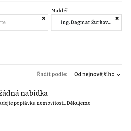
Makléř
rte
Ing. Dagmar Žurková (M&M reality)
Řadit podle:
Od nejnovějšího
žádná nabídka
adejte poptávku nemovitosti. Děkujeme