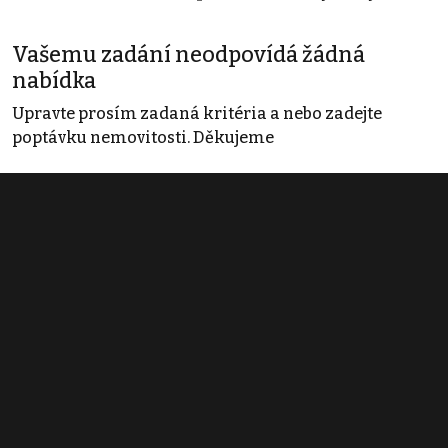
Vašemu zadání neodpovídá žádná
nabídka
Upravte prosím zadaná kritéria a nebo zadejte
poptávku nemovitosti. Děkujeme
Obchodní podmínky
Pravidla inzerce
Ceník
Registrace
Kontakt
© 2022 - 2026 Copyright CZECH NEWS CENTER a.s. a dodavatelé
obsahu |
Autorská práva k publikovaným materiálům
|
Podmínky pro
užívání služby informační společnosti
|
Informace o zpracování