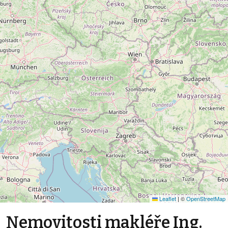
Leaflet
|
©
OpenStreetMap
Nemovitosti makléře Ing.