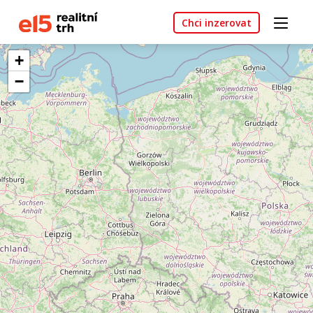
Chci inzerovat
+
−