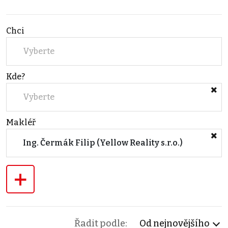
Chci
Vyberte
Kde?
Vyberte
Makléř
Ing. Čermák Filip (Yellow Reality s.r.o.)
+
Řadit podle:
Od nejnovějšího