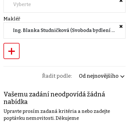
Vyberte
Makléř
Ing. Blanka Studničková (Svoboda bydlení s.r.o.)
+
Řadit podle:
Od nejnovějšího
Vašemu zadání neodpovídá žádná
nabídka
Upravte prosím zadaná kritéria a nebo zadejte
poptávku nemovitosti. Děkujeme