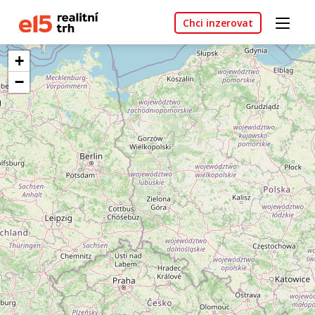
Chci inzerovat
+
−