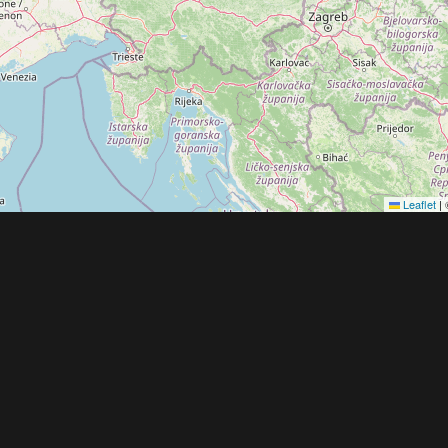
Leaflet
|
Obchodní 
© 2022 - 2026 Copyright CZECH NEWS CENT
společnosti
|
Informace o zpracování osobníc