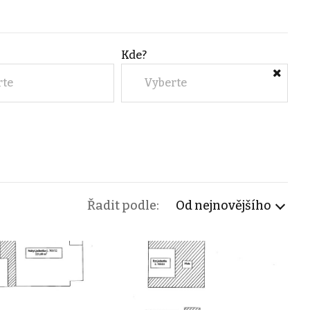
Kde?
rte
Vyberte
Řadit podle:
Od nejnovějšího