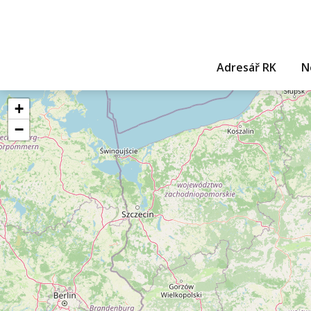
Adresář RK
N
+
−