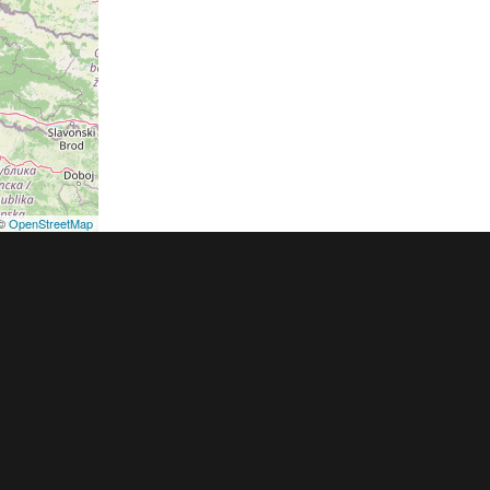
©
OpenStreetMap
podmínky
Pravidla inzerce
Ceník
Registrace
ER a.s. a dodavatelé obsahu |
Autorská práva k publikovaným materiálů
h údajů
|
Cookies
|
Nastavení soukromí
|
Vlastnická struktura
|
Jednotné k
oznámení