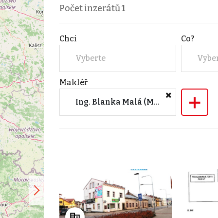
Počet inzerátů
1
Chci
Co?
Vyberte
Vybe
Makléř
+
Ing. Blanka Malá (M&M reality)