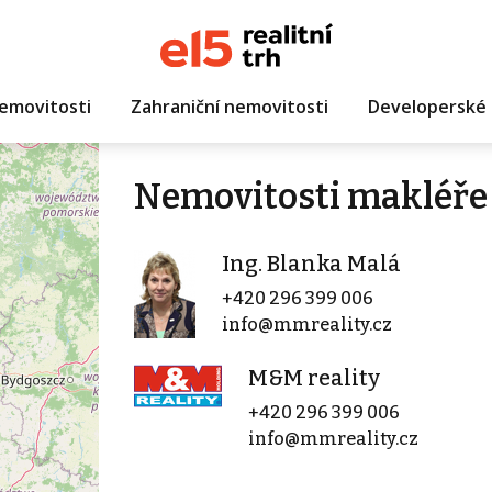
emovitosti
Zahraniční nemovitosti
Developerské 
Nemovitosti makléře 
Ing. Blanka Malá
+420 296 399 006
info@mmreality.cz
M&M reality
+420 296 399 006
info@mmreality.cz