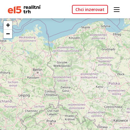
Chci inzerovat
+
−