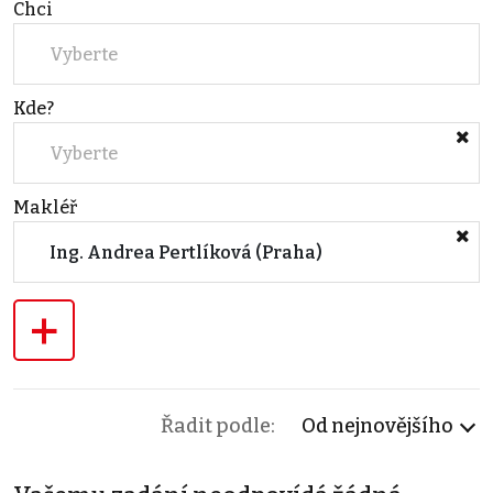
Chci
Vyberte
Kde?
Vyberte
Makléř
Ing. Andrea Pertlíková (Praha)
+
Řadit podle:
Od nejnovějšího