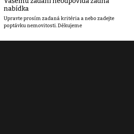
Vašemu zadání neodpovídá žádná
nabídka
Upravte prosím zadaná kritéria a nebo zadejte
poptávku nemovitosti. Děkujeme
Obchodní podmínky
Pravidla inzerce
Ceník
Registrace
Kontakt
© 2022 - 2026 Copyright CZECH NEWS CENTER a.s. a dodavatelé
obsahu |
Autorská práva k publikovaným materiálům
|
Podmínky pro
užívání služby informační společnosti
|
Informace o zpracování
osobních údajů
|
Cookies
|
Nastavení soukromí
|
Vlastnická
struktura
|
Jednotné kontaktní místo / Single Point of Contact
|
Podat
oznámení