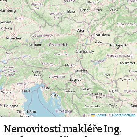
Leaflet
|
©
OpenStreetMap
Nemovitosti makléře Ing.