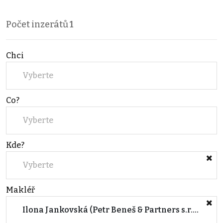
Počet inzerátů
1
Chci
Vyberte
Co?
Vyberte
Kde?
Vyberte
Makléř
Ilona Jankovská (Petr Beneš & Partners s.r.o.)