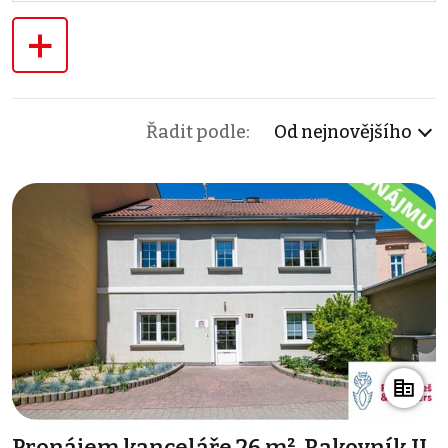
+
Řadit podle:
Od nejnovějšího
Pronájem kanceláře 26 m², Rakovník II