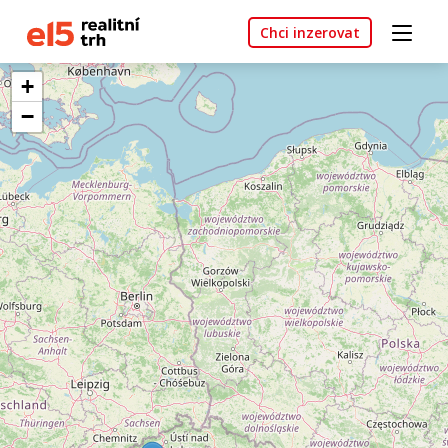
Chci inzerovat
+
−