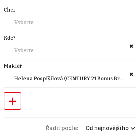
Chci
Vyberte
Kde?
Vyberte
Makléř
Helena Pospíšilová (CENTURY 21 Bonus Brno)
+
Řadit podle:
Od nejnovějšího