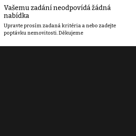
Vašemu zadání neodpovídá žádná
nabídka
Upravte prosím zadaná kritéria a nebo zadejte
poptávku nemovitosti. Děkujeme
Obchodní podmínky
Pravidla inzerce
Ceník
Registrace
Kontakt
© 2022 - 2026 Copyright CZECH NEWS CENTER a.s. a dodavatelé
obsahu |
Autorská práva k publikovaným materiálům
|
Podmínky pro
užívání služby informační společnosti
|
Informace o zpracování
osobních údajů
|
Cookies
|
Nastavení soukromí
|
Vlastnická
struktura
|
Jednotné kontaktní místo / Single Point of Contact
|
Podat