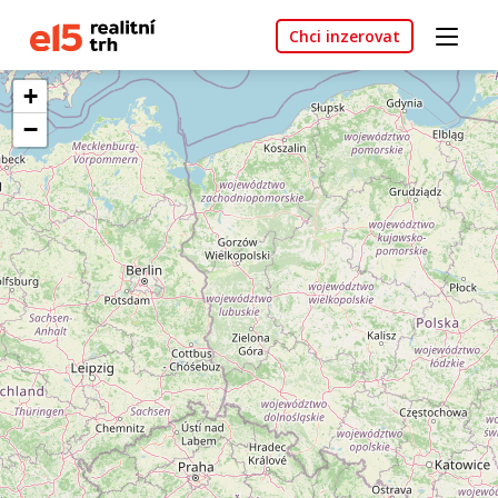
Chci inzerovat
+
−