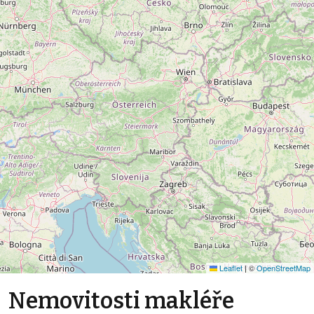
Leaflet
|
©
OpenStreetMap
Nemovitosti makléře