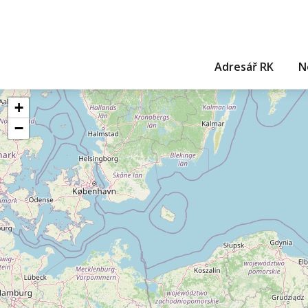
Adresář RK
N
+
−