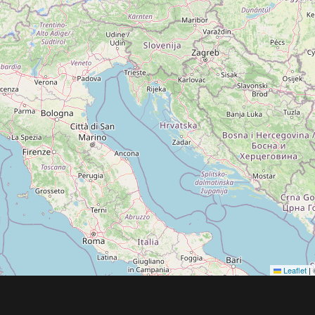
Leaflet
|