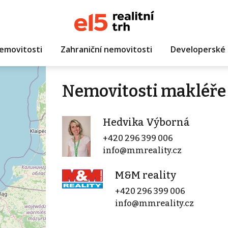
emovitosti
Zahraniční nemovitosti
Developerské 
Nemovitosti makléře
Hedvika Výborná
+420 296 399 006
info@mmreality.cz
M&M reality
+420 296 399 006
info@mmreality.cz