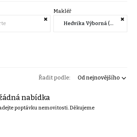
Makléř
rte
Hedvika Výborná (M&M reality)
Řadit podle:
Od nejnovějšího
žádná nabídka
adejte poptávku nemovitosti. Děkujeme