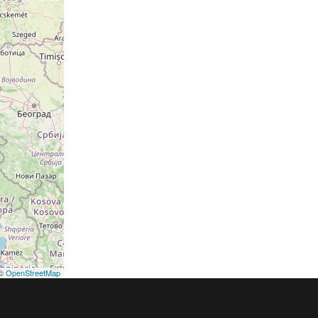
©
OpenStreetMap