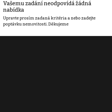
Vašemu zadání neodpovídá žádná
nabídka
Upravte prosím zadaná kritéria a nebo zadejte
poptávku nemovitosti. Děkujeme
Obchodní podmínky
Pravidla inzerce
Ceník
Registrace
Kontakt
© 2022 - 2026 Copyright CZECH NEWS CENTER a.s. a dodavatelé
obsahu |
Autorská práva k publikovaným materiálům
|
Podmínky pro
užívání služby informační společnosti
|
Informace o zpracování
osobních údajů
|
Cookies
|
Nastavení soukromí
|
Vlastnická
struktura
|
Jednotné kontaktní místo / Single Point of Contact
|
Podat