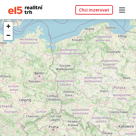
Chci inzerovat
+
−