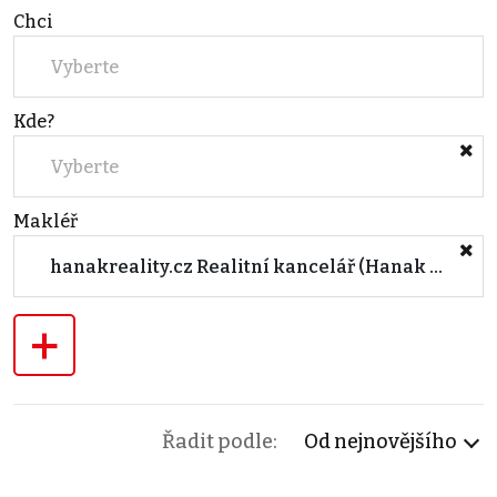
Chci
Vyberte
Kde?
Vyberte
Makléř
hanakreality.cz Realitní kancelář (Hanak Estate s.r.o.)
+
Řadit podle:
Od nejnovějšího