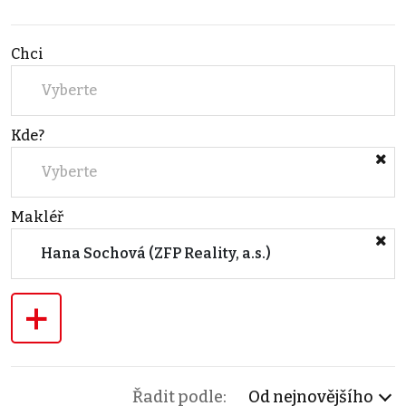
Chci
Vyberte
Kde?
Vyberte
Makléř
Hana Sochová (ZFP Reality, a.s.)
+
Řadit podle:
Od nejnovějšího