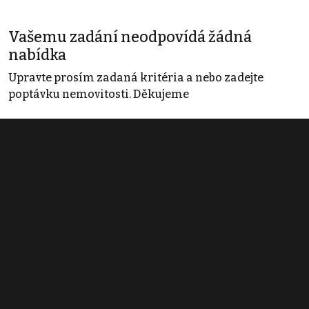
Vašemu zadání neodpovídá žádná
nabídka
Upravte prosím zadaná kritéria a nebo zadejte
poptávku nemovitosti. Děkujeme
Obchodní podmínky
Pravidla inzerce
Ceník
Registrace
Kontakt
© 2022 - 2026 Copyright CZECH NEWS CENTER a.s. a dodavatelé
obsahu |
Autorská práva k publikovaným materiálům
|
Podmínky pro
užívání služby informační společnosti
|
Informace o zpracování