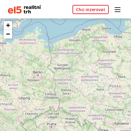
Chci inzerovat
+
−