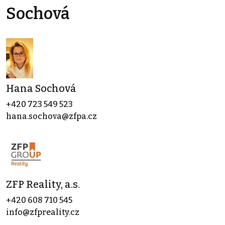
Sochová
Hana Sochová
+420 723 549 523
hana.sochova@zfpa.cz
ZFP Reality, a.s.
+420 608 710 545
info@zfpreality.cz