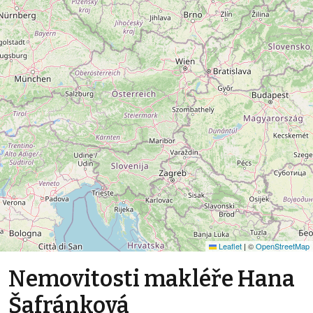
Leaflet
|
©
OpenStreetMap
Nemovitosti makléře Hana
Šafránková