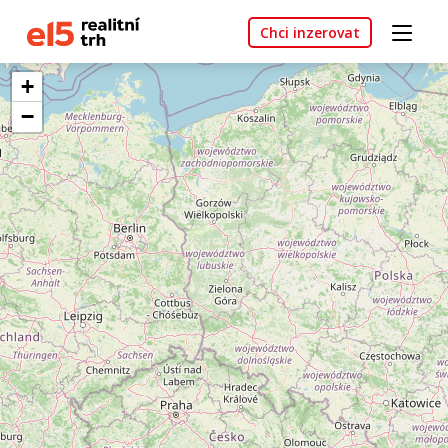
Chci inzerovat
+
−