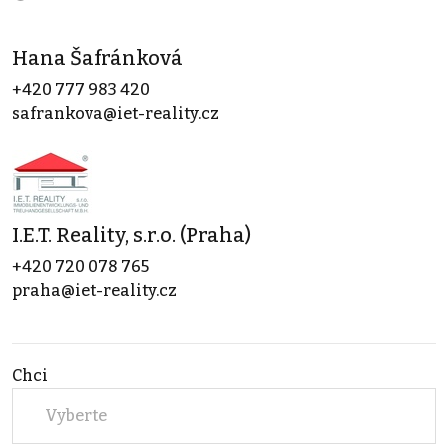
Hana Šafránková
+420 777 983 420
safrankova@iet-reality.cz
I.E.T. Reality, s.r.o. (Praha)
+420 720 078 765
praha@iet-reality.cz
Chci
Vyberte