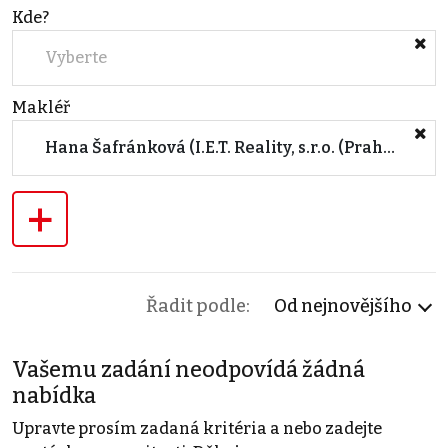
Kde?
Vyberte
Makléř
Hana Šafránková (I.E.T. Reality, s.r.o. (Praha))
+
Řadit podle:
Od nejnovějšího
Vašemu zadání neodpovídá žádná
nabídka
Upravte prosím zadaná kritéria a nebo zadejte