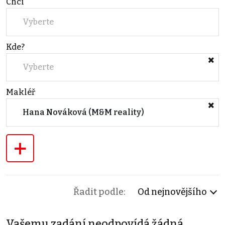
Chci
Vyberte
Kde?
Vyberte
Makléř
Hana Nováková (M&M reality)
+
Řadit podle:
Od nejnovějšího
Vašemu zadání neodpovídá žádná