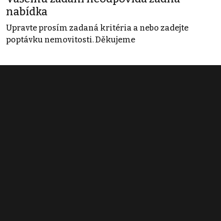
nabídka
Upravte prosím zadaná kritéria a nebo zadejte
poptávku nemovitosti. Děkujeme
Obchodní podmínky
Pravidla inzerce
Ceník
Registrace
Kontakt
© 2022 - 2026 Copyright CZECH NEWS CENTER a.s. a dodavatelé
obsahu |
Autorská práva k publikovaným materiálům
|
Podmínky pro
užívání služby informační společnosti
|
Informace o zpracování
osobních údajů
|
Cookies
|
Nastavení soukromí
|
Vlastnická
struktura
|
Jednotné kontaktní místo / Single Point of Contact
|
Podat
oznámení