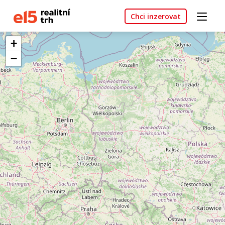
Chci inzerovat
+
−