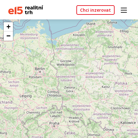
Chci inzerovat
+
−