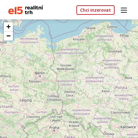
Chci inzerovat
+
−