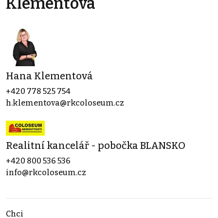
Klementová
Hana Klementová
+420 778 525 754
h.klementova@rkcoloseum.cz
Realitní kancelář - pobočka BLANSKO
+420 800 536 536
info@rkcoloseum.cz
Chci