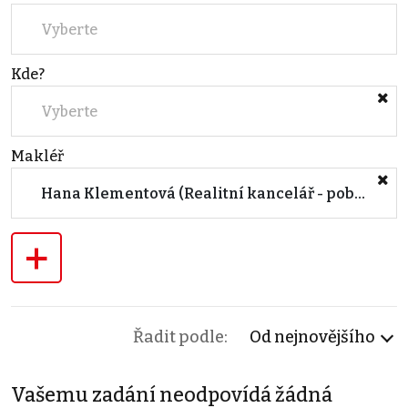
Vyberte
Kde?
Vyberte
Makléř
Hana Klementová (Realitní kancelář - pobočka BLANSKO)
+
Řadit podle:
Od nejnovějšího
Vašemu zadání neodpovídá žádná