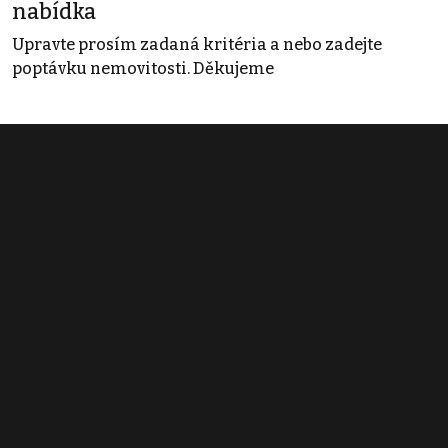
nabídka
Upravte prosím zadaná kritéria a nebo zadejte
poptávku nemovitosti. Děkujeme
Obchodní podmínky
Pravidla inzerce
Ceník
Registrace
Kontakt
© 2022 - 2026 Copyright CZECH NEWS CENTER a.s. a dodavatelé
obsahu |
Autorská práva k publikovaným materiálům
|
Podmínky pro
užívání služby informační společnosti
|
Informace o zpracování
osobních údajů
|
Cookies
|
Nastavení soukromí
|
Vlastnická
struktura
|
Jednotné kontaktní místo / Single Point of Contact
|
Podat
oznámení