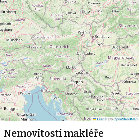
Leaflet
|
©
OpenStreetMap
Nemovitosti makléře