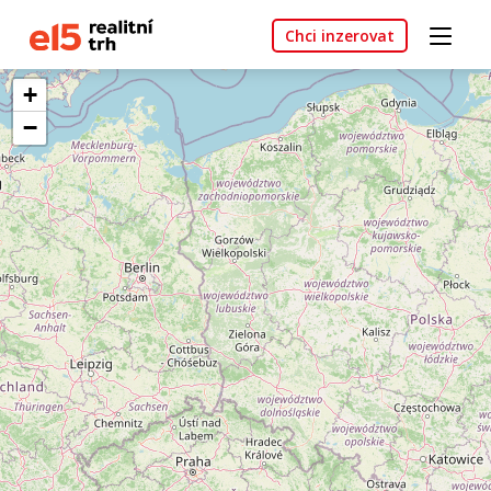
Chci inzerovat
+
−