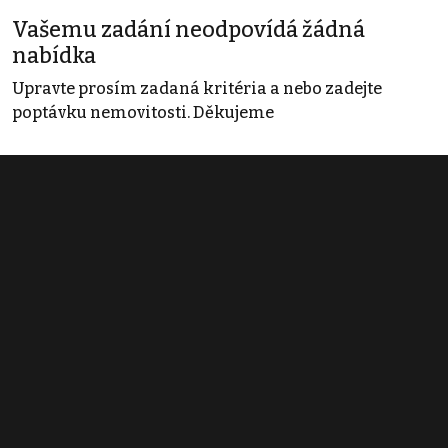
Vašemu zadání neodpovídá žádná
nabídka
Upravte prosím zadaná kritéria a nebo zadejte
poptávku nemovitosti. Děkujeme
Obchodní podmínky
Pravidla inzerce
Ceník
Registrace
Kontakt
© 2022 - 2026 Copyright CZECH NEWS CENTER a.s. a dodavatelé
obsahu |
Autorská práva k publikovaným materiálům
|
Podmínky pro
užívání služby informační společnosti
|
Informace o zpracování
osobních údajů
|
Cookies
|
Nastavení soukromí
|
Vlastnická
struktura
|
Jednotné kontaktní místo / Single Point of Contact
|
Podat