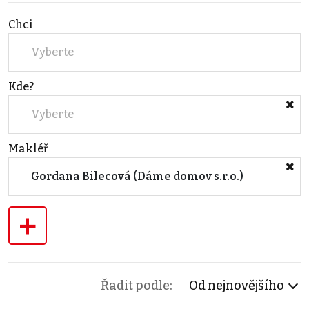
Chci
Vyberte
Kde?
Vyberte
Makléř
Gordana Bilecová (Dáme domov s.r.o.)
+
Řadit podle:
Od nejnovějšího