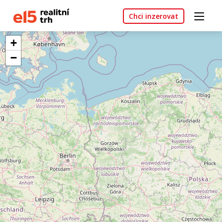
Chci inzerovat
+
−