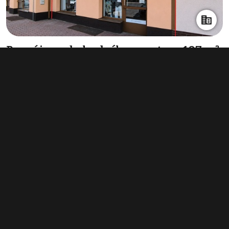
Pronájem obchodního prostoru 107 m²,
Pelhřimov
17 380 Kč za měsíc
(1 949 Kč za m²/rok)
Typ
obchodní prostory
Plocha
107 m²
Obchodní podmínky
Pravidla inzerce
Ceník
Registrace
Kontakt