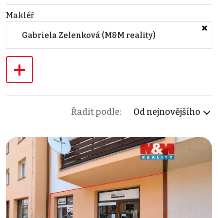
Makléř
Gabriela Zelenková (M&M reality)
+
Řadit podle:
Od nejnovějšího