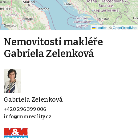
Leaflet
|
©
OpenStreetMap
Nemovitosti makléře
Gabriela Zelenková
Gabriela Zelenková
+420 296 399 006
info@mmreality.cz