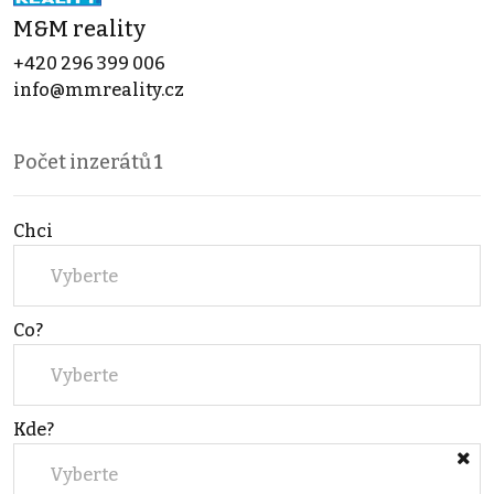
M&M reality
+420 296 399 006
info@mmreality.cz
Počet inzerátů
1
Chci
Vyberte
Co?
Vyberte
Kde?
Vyberte