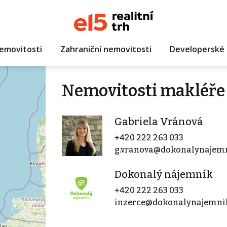
emovitosti
Zahraniční nemovitosti
Developerské 
Nemovitosti makléře
Gabriela Vránová
+420 222 263 033
g.vranova@dokonalynajemn
Dokonalý nájemník
+420 222 263 033
inzerce@dokonalynajemni