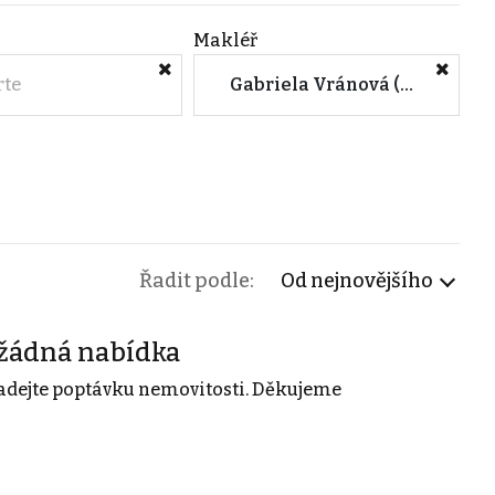
Makléř
rte
Gabriela Vránová (Dokonalý nájemník)
Řadit podle:
Od nejnovějšího
žádná nabídka
adejte poptávku nemovitosti. Děkujeme