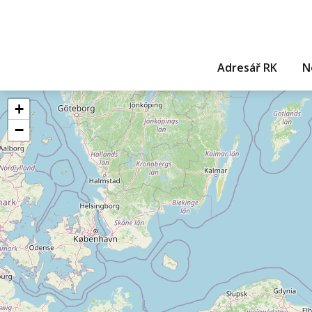
Adresář RK
N
+
−