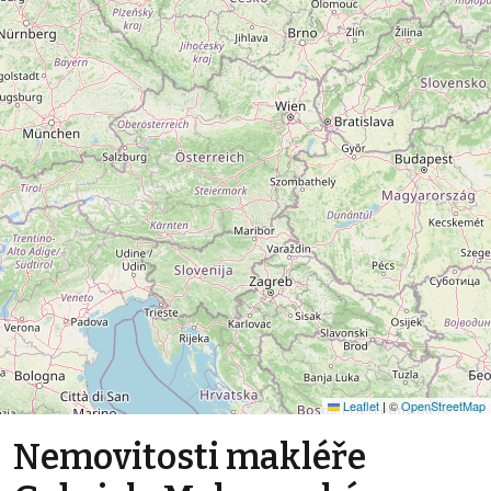
Leaflet
|
©
OpenStreetMap
Nemovitosti makléře