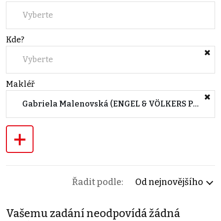
Vyberte
Kde?
Vyberte
Makléř
Gabriela Malenovská (ENGEL & VÖLKERS Prague 5)
+
Řadit podle:
Od nejnovějšího
Vašemu zadání neodpovídá žádná