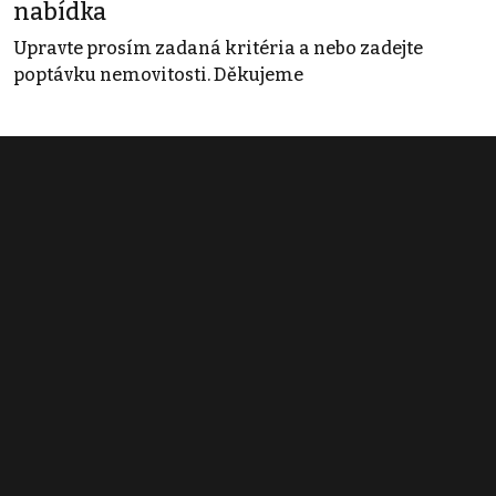
nabídka
Upravte prosím zadaná kritéria a nebo zadejte
poptávku nemovitosti. Děkujeme
Obchodní podmínky
Pravidla inzerce
Ceník
Registrace
Kontakt
© 2022 - 2026 Copyright CZECH NEWS CENTER a.s. a dodavatelé
obsahu |
Autorská práva k publikovaným materiálům
|
Podmínky pro
užívání služby informační společnosti
|
Informace o zpracování
osobních údajů
|
Cookies
|
Nastavení soukromí
|
Vlastnická
struktura
|
Jednotné kontaktní místo / Single Point of Contact
|
Podat
oznámení