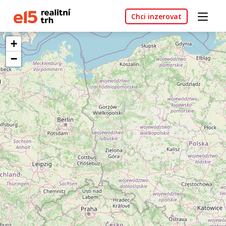
Chci inzerovat
+
−