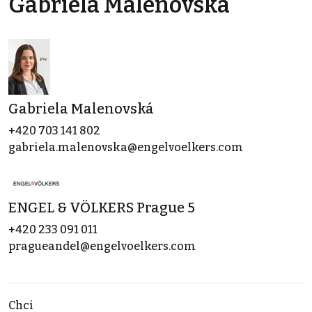
Gabriela Malenovská
Gabriela Malenovská
+420 703 141 802
gabriela.malenovska@engelvoelkers.com
ENGEL & VÖLKERS Prague 5
+420 233 091 011
pragueandel@engelvoelkers.com
Chci