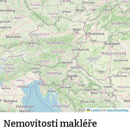
Leaflet
|
©
OpenStreetMap
Nemovitosti makléře