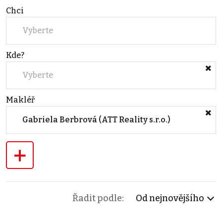
Chci
Vyberte
Kde?
Vyberte
Makléř
Gabriela Berbrová (ATT Reality s.r.o.)
+
Řadit podle:
Od nejnovějšího