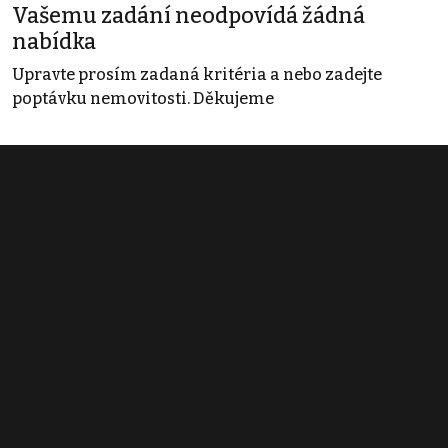
Vašemu zadání neodpovídá žádná
nabídka
Upravte prosím zadaná kritéria a nebo zadejte
poptávku nemovitosti. Děkujeme
Obchodní podmínky
Pravidla inzerce
Ceník
Registrace
Kontakt
© 2022 - 2026 Copyright CZECH NEWS CENTER a.s. a dodavatelé
obsahu |
Autorská práva k publikovaným materiálům
|
Podmínky pro
užívání služby informační společnosti
|
Informace o zpracování
osobních údajů
|
Cookies
|
Nastavení soukromí
|
Vlastnická
struktura
|
Jednotné kontaktní místo / Single Point of Contact
|
Podat