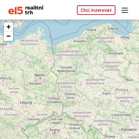
Chci inzerovat
+
−